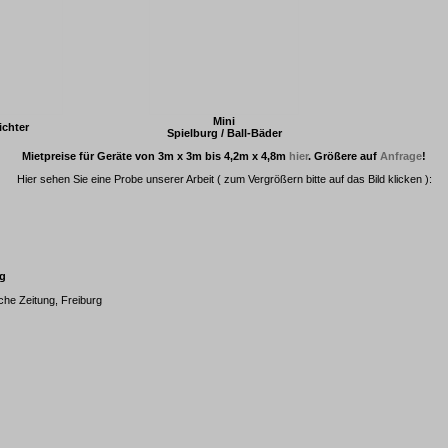
Mini
chter
Spielburg / Ball-Bäder
Mietpreise für Geräte von 3m x 3m bis 4,2m x 4,8m
hier
. Größere auf
Anfrage
!
Hier sehen Sie eine Probe unserer Arbeit ( zum Vergrößern bitte auf das Bild klicken ):
g
che Zeitung, Freiburg